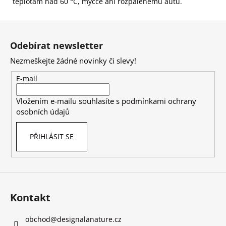
teplotám nad 60 °C, myčce ani rozpálenému autu.
Z
á
Odebírat newsletter
p
Nezmeškejte žádné novinky či slevy!
a
t
E-mail
í
Vložením e-mailu souhlasíte s
podmínkami ochrany
osobních údajů
PŘIHLÁSIT SE
Kontakt
obchod
@
designalanature.cz