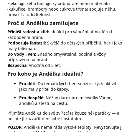
z ekologického biologicky odbouratelného materiálu
(kukuřice, brambory nebo cukrová třtina) spojuje něhu,
hravost a udržitelnost.
Proč si Andělku zamilujete
Přináší radost a klid:
Ideální pro vánoční atmosféru i
každodenní hraní.
Podporuje fantazii:
Skvělá do dětských příběhů, her i jako
malý talisman.
Do vody i ven:
Snadno omyvatelná, odolná a vždy
připravená na hraní.
Bezpečná:
Vhodná od 3 let.
Pro koho je Andělka ideální?
Pro děti:
Do tématických her, senzorických aktivit i
jako malý přítel do kapsy.
Pro dospělé:
Něžný dárek pro milovníky Vánoc,
andílků a štěstí na cestu.
Přijměte Andělku do své zvířecí (a kouzelné) partičky — a
nechte ji rozzářit den sobě i ostatním.
POZOR:
Andělka nemá ráda vysoké teploty. Nevystavujte ji