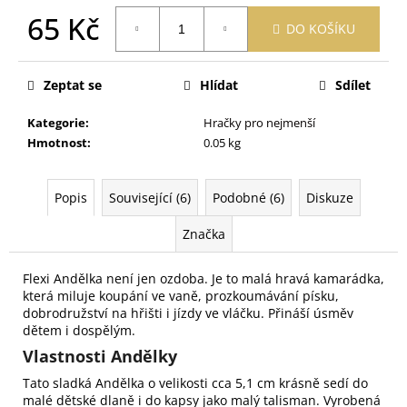
č
65 Kč
u
DO KOŠÍKU
j
Měrná
e
cena:
m
Zeptat se
Hlídat
Sdílet
e
Kategorie
:
Hračky pro nejmenší
Hmotnost
:
0.05 kg
PRACÍ
PAPÍRKY
ECO
Popis
Související (6)
Podobné (6)
Diskuze
HAUS
MIX
VŮNÍ
Značka
25
KS
Flexi Andělka není jen ozdoba. Je to malá hravá kamarádka,
299
která miluje koupání ve vaně, prozkoumávání písku,
Kč
dobrodružství na hřišti i jízdy ve vláčku. Přináší úsměv
dětem i dospělým.
Vlastnosti Andělky
Tato sladká Andělka o velikosti cca 5,1 cm krásně sedí do
malé dětské dlaně i do kapsy jako malý talisman. Vyrobená