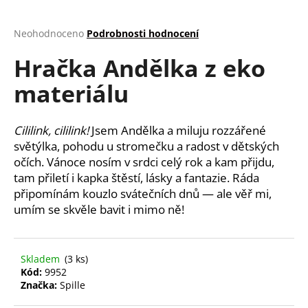
a
j
Průměrné
Neohodnoceno
Podrobnosti hodnocení
hodnocení
í
Hračka Andělka z eko
produktu
t
je
materiálu
?
0,0
z
5
hvězdiček.
Cililink, cililink!
Jsem Andělka a miluju rozzářené
světýlka, pohodu u stromečku a radost v dětských
HLEDAT
očích. Vánoce nosím v srdci celý rok a kam přijdu,
tam přiletí i kapka štěstí, lásky a fantazie. Ráda
připomínám kouzlo svátečních dnů — ale věř mi,
umím se skvěle bavit i mimo ně!
D
o
p
Skladem
(3 ks)
o
Kód:
9952
r
Značka:
Spille
u