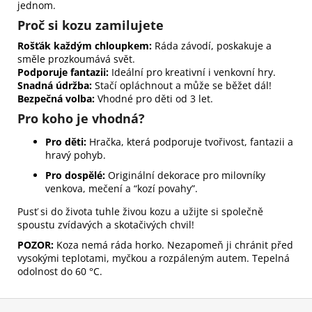
jednom.
Proč si kozu zamilujete
Rošťák každým chloupkem:
Ráda závodí, poskakuje a
směle prozkoumává svět.
Podporuje fantazii:
Ideální pro kreativní i venkovní hry.
Snadná údržba:
Stačí opláchnout a může se běžet dál!
Bezpečná volba:
Vhodné pro děti od 3 let.
Pro koho je vhodná?
Pro děti:
Hračka, která podporuje tvořivost, fantazii a
hravý pohyb.
Pro dospělé:
Originální dekorace pro milovníky
venkova, mečení a “kozí povahy”.
Pusť si do života tuhle živou kozu a užijte si společně
spoustu zvídavých a skotačivých chvil!
POZOR:
Koza nemá ráda horko. Nezapomeň ji chránit před
vysokými teplotami, myčkou a rozpáleným autem. Tepelná
odolnost do 60 °C.
Z