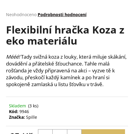
a
j
Průměrné
Neohodnoceno
Podrobnosti hodnocení
hodnocení
í
Flexibilní hračka Koza z
produktu
t
je
eko materiálu
?
0,0
z
5
hvězdiček.
Mééé!
Tady svižná koza z louky, která miluje skákání,
dovádění a přátelské šťouchance. Tahle malá
HLEDAT
rošťanda je vždy připravená na akci – vyzve tě k
závodu, přeskočí každý kamínek a po hraní si
spokojeně zamlaská u listu šťovíku v trávě.
D
o
Skladem
(3 ks)
p
Kód:
9946
o
Značka:
Spille
r
u