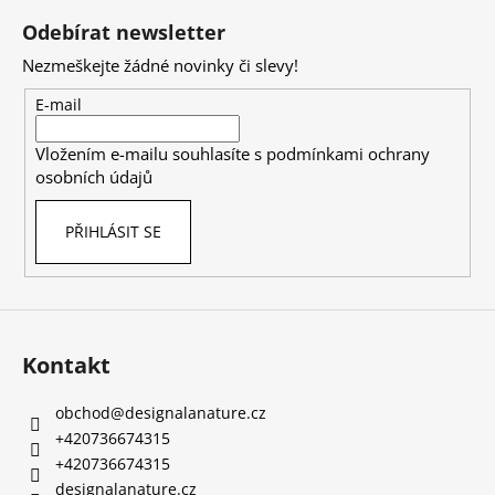
á
Odebírat newsletter
p
Nezmeškejte žádné novinky či slevy!
a
t
E-mail
í
Vložením e-mailu souhlasíte s
podmínkami ochrany
osobních údajů
PŘIHLÁSIT SE
Kontakt
obchod
@
designalanature.cz
+420736674315
+420736674315
designalanature.cz