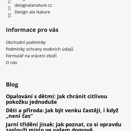
designalanature.cz
Design ala Nature
Informace pro vás
Obchodní podmínky
Podmínky ochrany osobních údajů
Formulář na vrácení zboží
O nás
Blog
Opalování s dětmi: Jak chránit citlivou
pokožku jednoduše
Děti a příroda: Jak být venku častěji, i když
„není čas“
Jarní třídění jinak: Jak poznat, co si opravdu
zaslouží místo ve vašem domově