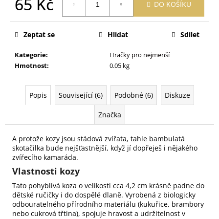
65 Kč
č
DO KOŠÍKU
u
Měrná
j
cena:
e
Zeptat se
Hlídat
Sdílet
m
e
Kategorie
:
Hračky pro nejmenší
Hmotnost
:
0.05 kg
PRACÍ
PAPÍRKY
Popis
Související (6)
Podobné (6)
Diskuze
ECO
HAUS
Značka
KOUZLO
BAVLNY
5
A protože kozy jsou stádová zvířata, tahle bambulatá
KS
skotačilka bude nejšťastnější, když jí dopřeješ i nějakého
59
zvířecího kamaráda.
Kč
Vlastnosti kozy
Tato pohyblivá koza o velikosti cca 4,2 cm krásně padne do
dětské ručičky i do dospělé dlaně. Vyrobená z biologicky
odbouratelného přírodního materiálu (kukuřice, brambory
nebo cukrová třtina), spojuje hravost a udržitelnost v