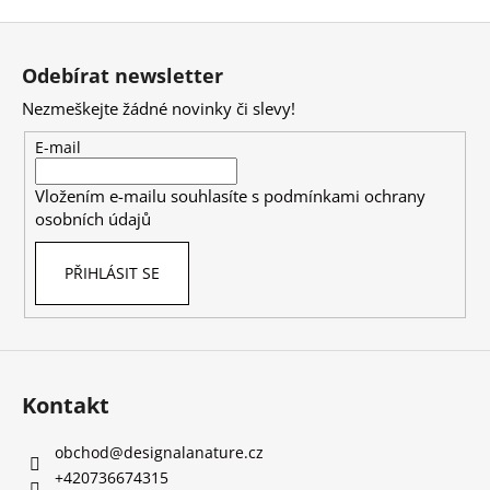
Z
á
Odebírat newsletter
p
Nezmeškejte žádné novinky či slevy!
a
t
E-mail
í
Vložením e-mailu souhlasíte s
podmínkami ochrany
osobních údajů
PŘIHLÁSIT SE
Kontakt
obchod
@
designalanature.cz
+420736674315