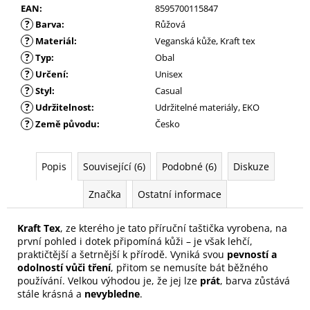
EAN
:
8595700115847
?
Barva
:
Růžová
?
Materiál
:
Veganská kůže, Kraft tex
?
Typ
:
Obal
?
Určení
:
Unisex
?
Styl
:
Casual
?
Udržitelnost
:
Udržitelné materiály, EKO
?
Země původu
:
Česko
Popis
Související (6)
Podobné (6)
Diskuze
Značka
Ostatní informace
Kraft Tex
, ze kterého je tato příruční taštička vyrobena, na
první pohled i dotek připomíná kůži – je však lehčí,
praktičtější a šetrnější k přírodě. Vyniká svou
pevností a
odolností vůči tření
, přitom se nemusíte bát běžného
používání. Velkou výhodou je, že jej lze
prát
, barva zůstává
stále krásná a
nevybledne
.