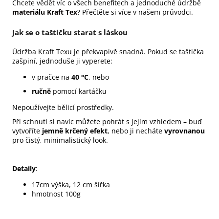
Chcete vědět víc o všech benefitech a jednoduché údržbě
materiálu Kraft Tex
? Přečtěte si více v našem průvodci.
Jak se o taštičku starat s láskou
Údržba Kraft Texu je překvapivě snadná. Pokud se taštička
zašpiní, jednoduše ji vyperete:
v pračce na
40 °C
, nebo
ručně
pomocí kartáčku
Nepoužívejte bělicí prostředky.
Při schnutí si navíc můžete pohrát s jejím vzhledem – buď
vytvoříte
jemně krčený efekt
, nebo ji necháte
vyrovnanou
pro čistý, minimalistický look.
Detaily
:
17cm výška, 12 cm šířka
hmotnost 100g