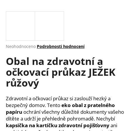
a
j
í
t
?
Průměrné
Neohodnoceno
Podrobnosti hodnocení
hodnocení
Obal na zdravotní a
produktu
je
HLEDAT
očkovací průkaz JEŽEK
0,0
z
růžový
5
hvězdiček.
D
Zdravotní a očkovací průkaz si zaslouží hezký a
o
bezpečný domov. Tento
eko obal z pratelného
p
papíru
ochrání všechny důležité dokumenty vašeho
o
dítěte a udrží je přehledně pohromadě. Nechybí
r
u
kapsička na kartičku zdravotní pojišťovny
ani