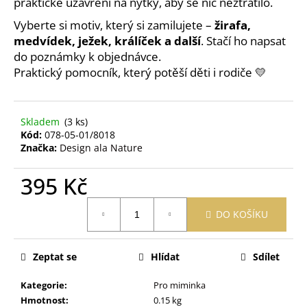
č
praktické uzavření na nýtky, aby se nic neztratilo.
u
Vyberte si motiv, který si zamilujete –
žirafa,
j
medvídek, ježek, králíček a další
. Stačí ho napsat
e
do poznámky k objednávce.
m
Praktický pomocník, který potěší děti i rodiče 💛
e
HYDRATAČNÍ
Skladem
(3 ks)
OPALOVACÍ
Kód:
078-05-01/8018
KRÉM
Značka:
Design ala Nature
NA
OBLIČEJ
PROTI
395 Kč
PIGMENTOVÝM
SKVRNÁM
Měrná
SPF50+
DO KOŠÍKU
cena:
435
Kč
Zeptat se
Hlídat
Sdílet
Kategorie
:
Pro miminka
Hmotnost
:
0.15 kg