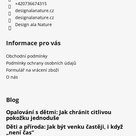
+420736674315
designalanature.cz
designalanature.cz
Design ala Nature
Informace pro vás
Obchodní podmínky
Podmínky ochrany osobních údajů
Formulář na vrácení zboží
O nás
Blog
Opalování s dětmi: Jak chránit citlivou
pokožku jednoduše
Děti a příroda: Jak být venku častěji, i když
„není čas“